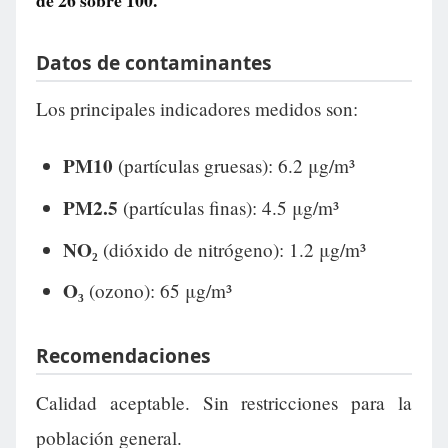
de
26
sobre 100.
Datos de contaminantes
Los principales indicadores medidos son:
PM10
(partículas gruesas): 6.2 μg/m³
PM2.5
(partículas finas): 4.5 μg/m³
NO₂
(dióxido de nitrógeno): 1.2 μg/m³
O₃
(ozono): 65 μg/m³
Recomendaciones
Calidad aceptable. Sin restricciones para la
población general.