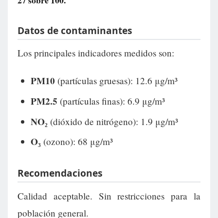
27
sobre 100.
Datos de contaminantes
Los principales indicadores medidos son:
PM10
(partículas gruesas): 12.6 μg/m³
PM2.5
(partículas finas): 6.9 μg/m³
NO₂
(dióxido de nitrógeno): 1.9 μg/m³
O₃
(ozono): 68 μg/m³
Recomendaciones
Calidad aceptable. Sin restricciones para la
población general.