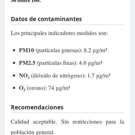
30
sobre 100.
Datos de contaminantes
Los principales indicadores medidos son:
PM10
(partículas gruesas): 8.2 μg/m³
PM2.5
(partículas finas): 4.6 μg/m³
NO₂
(dióxido de nitrógeno): 1.7 μg/m³
O₃
(ozono): 74 μg/m³
Recomendaciones
Calidad aceptable. Sin restricciones para la
población general.