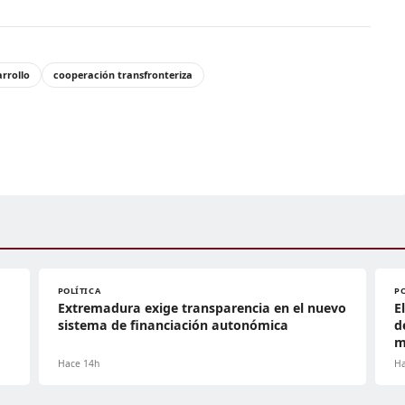
rrollo
cooperación transfronteriza
POLÍTICA
P
Extremadura exige transparencia en el nuevo
E
sistema de financiación autonómica
d
m
Hace 14h
Ha