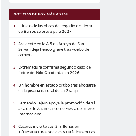
NOTICIAS DE HOY MÁS VISTAS
El inicio de las obras del regadío de Tierra
1
de Barros se prevé para 2027
Accidente en la A-5 en Arroyo de San
2
Serván deja herido grave tras vuelco de
camión
Extremadura confirma segundo caso de
3
fiebre del Nilo Occidental en 2026
Un hombre en estado crítico tras ahogarse
4
en la piscina natural de La Granja
Fernando Tejero apoya la promoción de 'El
5
alcalde de Zalamea' como Fiesta de Interés
Internacional
Cáceres invierte casi 2 millones en
6
infraestructuras sociales y turísticas en Las