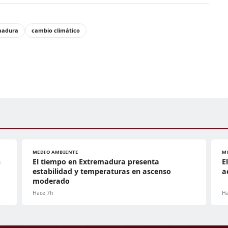
madura
cambio climático
MEDIO AMBIENTE
M
n
El tiempo en Extremadura presenta
E
estabilidad y temperaturas en ascenso
a
moderado
Hace 7h
Ha