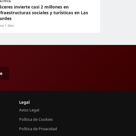
OLÍTICA
áceres invierte casi 2 millones en
nfraestructuras sociales y turísticas en Las
urdes
ce 1 días
me
Legal
Aviso Legal
Política de Cookies
Política de Privacidad