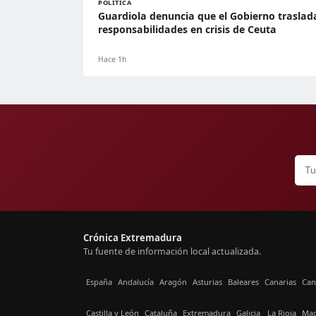
POLÍTICA
Guardiola denuncia que el Gobierno traslad
responsabilidades en crisis de Ceuta
Hace 1h
Crónica Extremadura
Tu fuente de información local actualizada.
España
Andalucía
Aragón
Asturias
Baleares
Canarias
Can
Castilla y León
Cataluña
Extremadura
Galicia
La Rioja
Mad