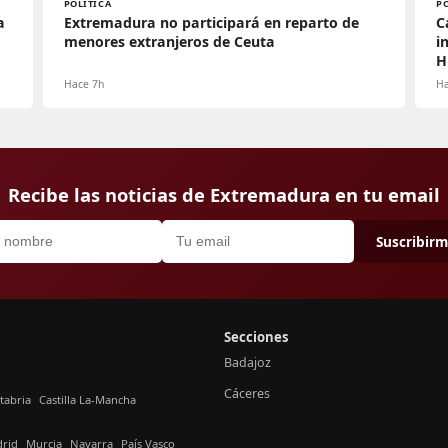
POLÍTICA
P
a
Extremadura no participará en reparto de
C
menores extranjeros de Ceuta
i
H
Hace 7h
Ha
Recibe las noticias de Extremadura en tu email
Suscribir
Secciones
Badajoz
Cáceres
tabria
Castilla La-Mancha
rid
Murcia
Navarra
País Vasco