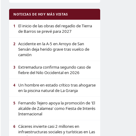
NOTICIAS DE HOY MÁS VISTAS
El inicio de las obras del regadío de Tierra
1
de Barros se prevé para 2027
Accidente en la A-5 en Arroyo de San
2
Serván deja herido grave tras vuelco de
camión
Extremadura confirma segundo caso de
3
fiebre del Nilo Occidental en 2026
Un hombre en estado crítico tras ahogarse
4
en la piscina natural de La Granja
Fernando Tejero apoya la promoción de 'El
5
alcalde de Zalamea' como Fiesta de Interés
Internacional
Cáceres invierte casi 2 millones en
6
infraestructuras sociales y turísticas en Las