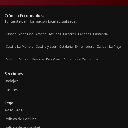
Crónica Extremadura
Tu fuente de información local actualizada.
España
Andalucía
Aragón
Asturias
Baleares
Canarias
Cantabria
Castilla La-Mancha
Castilla y León
Cataluña
Extremadura
Galicia
La Rioja
Madrid
Murcia
Navarra
País Vasco
Comunidad Valenciana
Secciones
Badajoz
Cáceres
Legal
Aviso Legal
Política de Cookies
Política de Privacidad