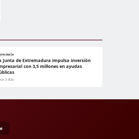
CONOMÍA
a Junta de Extremadura impulsa inversión
mpresarial con 3,5 millones en ayudas
úblicas
ce 3 días
me