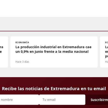
ECONOMÍA
E
ra
La producción industrial en Extremadura cae
L
e
un 0,9% en junio frente a la media nacional
e
p
Hace 3 días
Ha
Recibe las noticias de Extremadura en tu email
Suscribir