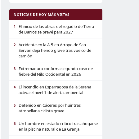
NOTICIAS DE HOY MÁS VISTAS
El inicio de las obras del regadío de Tierra
1
de Barros se prevé para 2027
Accidente en la A-5 en Arroyo de San
2
Serván deja herido grave tras vuelco de
camión
Extremadura confirma segundo caso de
3
fiebre del Nilo Occidental en 2026
El incendio en Esparragosa de la Serena
4
activa el nivel 1 de alerta ambiental
Detenido en Cáceres por huir tras
5
atropellar a ciclista grave
Un hombre en estado crítico tras ahogarse
6
en la piscina natural de La Granja