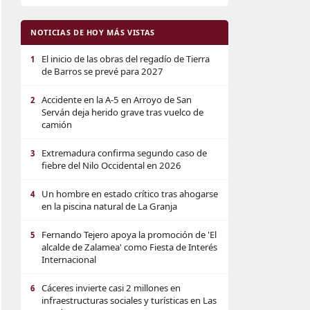
NOTICIAS DE HOY MÁS VISTAS
El inicio de las obras del regadío de Tierra
1
de Barros se prevé para 2027
Accidente en la A-5 en Arroyo de San
2
Serván deja herido grave tras vuelco de
camión
Extremadura confirma segundo caso de
3
fiebre del Nilo Occidental en 2026
Un hombre en estado crítico tras ahogarse
4
en la piscina natural de La Granja
Fernando Tejero apoya la promoción de 'El
5
alcalde de Zalamea' como Fiesta de Interés
Internacional
Cáceres invierte casi 2 millones en
6
infraestructuras sociales y turísticas en Las