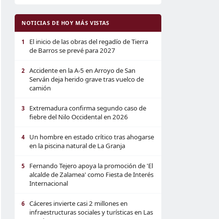
NOTICIAS DE HOY MÁS VISTAS
El inicio de las obras del regadío de Tierra
1
de Barros se prevé para 2027
Accidente en la A-5 en Arroyo de San
2
Serván deja herido grave tras vuelco de
camión
Extremadura confirma segundo caso de
3
fiebre del Nilo Occidental en 2026
Un hombre en estado crítico tras ahogarse
4
en la piscina natural de La Granja
Fernando Tejero apoya la promoción de 'El
5
alcalde de Zalamea' como Fiesta de Interés
Internacional
Cáceres invierte casi 2 millones en
6
infraestructuras sociales y turísticas en Las