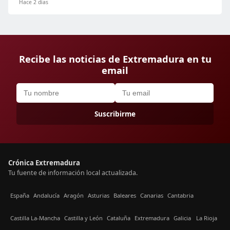
Hace 2 días
Recibe las noticias de Extremadura en tu
email
Suscribirme
Crónica Extremadura
Tu fuente de información local actualizada.
España
Andalucía
Aragón
Asturias
Baleares
Canarias
Cantabria
Castilla La-Mancha
Castilla y León
Cataluña
Extremadura
Galicia
La Rioja