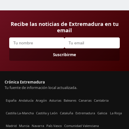
Recibe las noticias de Extremadura en tu
email
Suscribirme
Crónica Extremadura
Tu fuente de información local actualizada.
España
Andalucía
Aragón
Asturias
Baleares
Canarias
Cantabria
Castilla La-Mancha
Castilla y León
Cataluña
Extremadura
Galicia
La Rioja
Madrid
Murcia
Navarra
País Vasco
Comunidad Valenciana