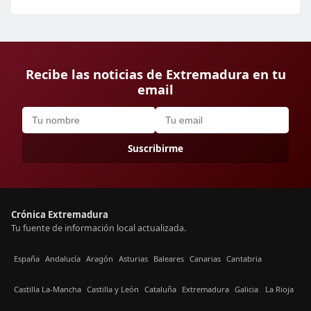
Recibe las noticias de Extremadura en tu
email
Suscribirme
Crónica Extremadura
Tu fuente de información local actualizada.
España
Andalucía
Aragón
Asturias
Baleares
Canarias
Cantabria
Castilla La-Mancha
Castilla y León
Cataluña
Extremadura
Galicia
La Rioja