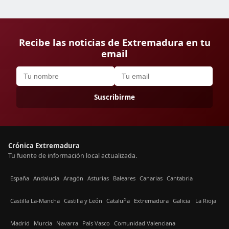
Recibe las noticias de Extremadura en tu
email
Suscribirme
Crónica Extremadura
Tu fuente de información local actualizada.
España
Andalucía
Aragón
Asturias
Baleares
Canarias
Cantabria
Castilla La-Mancha
Castilla y León
Cataluña
Extremadura
Galicia
La Rioja
Madrid
Murcia
Navarra
País Vasco
Comunidad Valenciana