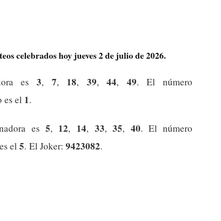
teos celebrados hoy jueves 2 de julio de 2026.
3
7
18
39
44
49
dora es
,
,
,
,
,
. El número
1
o es el
.
5
12
14
33
35
40
anadora es
,
,
,
,
,
. El número
5
9423082
 es el
. El Joker:
.