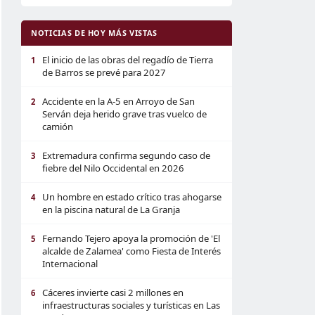
NOTICIAS DE HOY MÁS VISTAS
El inicio de las obras del regadío de Tierra
1
de Barros se prevé para 2027
Accidente en la A-5 en Arroyo de San
2
Serván deja herido grave tras vuelco de
camión
Extremadura confirma segundo caso de
3
fiebre del Nilo Occidental en 2026
Un hombre en estado crítico tras ahogarse
4
en la piscina natural de La Granja
Fernando Tejero apoya la promoción de 'El
5
alcalde de Zalamea' como Fiesta de Interés
Internacional
Cáceres invierte casi 2 millones en
6
infraestructuras sociales y turísticas en Las