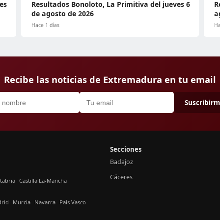
es
Resultados Bonoloto, La Primitiva del jueves 6
R
de agosto de 2026
a
Hace 1 días
Ha
Recibe las noticias de Extremadura en tu email
Suscribir
Secciones
Badajoz
Cáceres
tabria
Castilla La-Mancha
rid
Murcia
Navarra
País Vasco