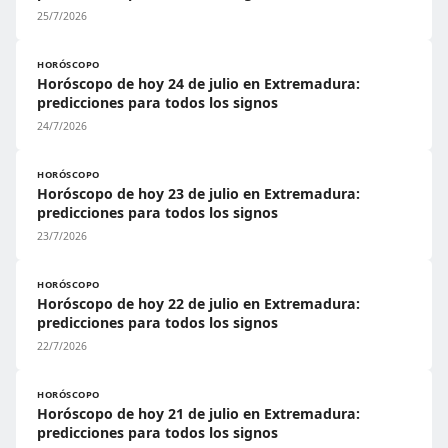
25/7/2026
HORÓSCOPO
Horóscopo de hoy 24 de julio en Extremadura:
predicciones para todos los signos
24/7/2026
HORÓSCOPO
Horóscopo de hoy 23 de julio en Extremadura:
predicciones para todos los signos
23/7/2026
HORÓSCOPO
Horóscopo de hoy 22 de julio en Extremadura:
predicciones para todos los signos
22/7/2026
HORÓSCOPO
Horóscopo de hoy 21 de julio en Extremadura:
predicciones para todos los signos