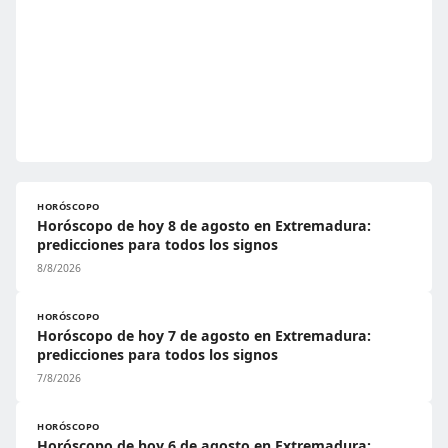
HORÓSCOPO
Horóscopo de hoy 8 de agosto en Extremadura:
predicciones para todos los signos
8/8/2026
HORÓSCOPO
Horóscopo de hoy 7 de agosto en Extremadura:
predicciones para todos los signos
7/8/2026
HORÓSCOPO
Horóscopo de hoy 6 de agosto en Extremadura: