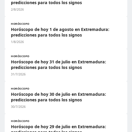
predicciones para todos los signos
2/8/2026
HORÓSCOPO
Horóscopo de hoy 1 de agosto en Extremadura:
predicciones para todos los signos
1/8/2026
HORÓSCOPO
Horóscopo de hoy 31 de julio en Extremadura:
predicciones para todos los signos
31/7/2026
HORÓSCOPO
Horóscopo de hoy 30 de julio en Extremadura:
predicciones para todos los signos
30/7/2026
HORÓSCOPO
Horóscopo de hoy 29 de julio en Extremadura: