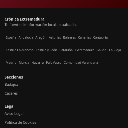
Crónica Extremadura
Tu fuente de información local actualizada.
España
Andalucía
Aragón
Asturias
Baleares
Canarias
Cantabria
Castilla La-Mancha
Castilla y León
Cataluña
Extremadura
Galicia
La Rioja
Madrid
Murcia
Navarra
País Vasco
Comunidad Valenciana
Secciones
Badajoz
Cáceres
Legal
Aviso Legal
Política de Cookies