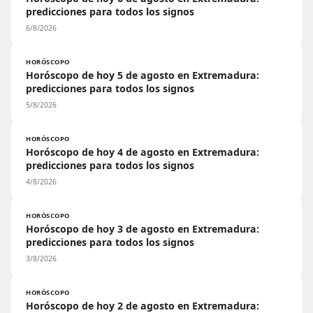
predicciones para todos los signos
6/8/2026
HORÓSCOPO
Horóscopo de hoy 5 de agosto en Extremadura:
predicciones para todos los signos
5/8/2026
HORÓSCOPO
Horóscopo de hoy 4 de agosto en Extremadura:
predicciones para todos los signos
4/8/2026
HORÓSCOPO
Horóscopo de hoy 3 de agosto en Extremadura:
predicciones para todos los signos
3/8/2026
HORÓSCOPO
Horóscopo de hoy 2 de agosto en Extremadura: