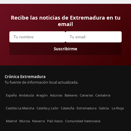
Recibe las noticias de Extremadura en tu
email
Suscribirme
Crónica Extremadura
Tu fuente de información local actualizada.
España
Andalucía
Aragón
Asturias
Baleares
Canarias
Cantabria
Castilla La-Mancha
Castilla y León
Cataluña
Extremadura
Galicia
La Rioja
Madrid
Murcia
Navarra
País Vasco
Comunidad Valenciana