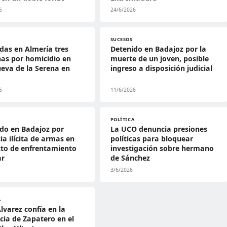
6
24/6/2026
SUCESOS
das en Almería tres
Detenido en Badajoz por la
as por homicidio en
muerte de un joven, posible
ueva de la Serena en
ingreso a disposición judicial
6
11/6/2026
POLÍTICA
do en Badajoz por
La UCO denuncia presiones
ia ilícita de armas en
políticas para bloquear
to de enfrentamiento
investigación sobre hermano
ar
de Sánchez
3/6/2026
A
lvarez confía en la
cia de Zapatero en el