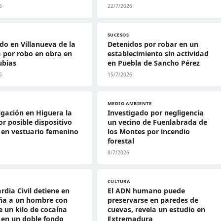
6
22/7/2026
SUCESOS
do en Villanueva de la
Detenidos por robar en un
 por robo en obra en
establecimiento sin actividad
ubias
en Puebla de Sancho Pérez
6
15/7/2026
MEDIO AMBIENTE
igación en Higuera la
Investigado por negligencia
or posible dispositivo
un vecino de Fuenlabrada de
 en vestuario femenino
los Montes por incendio
forestal
8/7/2026
CULTURA
rdia Civil detiene en
El ADN humano puede
ña a un hombre con
preservarse en paredes de
 un kilo de cocaína
cuevas, revela un estudio en
 en un doble fondo
Extremadura