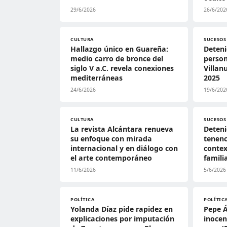
29/6/2026
26/6/202
CULTURA
SUCESOS
Hallazgo único en Guareña:
Deteni
medio carro de bronce del
person
siglo V a.C. revela conexiones
Villan
mediterráneas
2025
24/6/2026
19/6/202
CULTURA
SUCESOS
La revista Alcántara renueva
Deteni
su enfoque con mirada
tenenc
internacional y en diálogo con
contex
el arte contemporáneo
famili
11/6/2026
5/6/2026
POLÍTICA
POLÍTIC
Yolanda Díaz pide rapidez en
Pepe Á
explicaciones por imputación
inocen