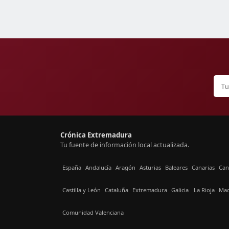
Crónica Extremadura
Tu fuente de información local actualizada.
España
Andalucía
Aragón
Asturias
Baleares
Canarias
Can
Castilla y León
Cataluña
Extremadura
Galicia
La Rioja
Mad
Comunidad Valenciana