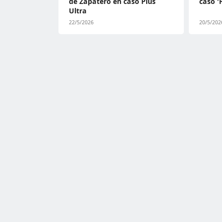
de Zapatero en caso Plus
caso '
Ultra
22/5/2026
20/5/202