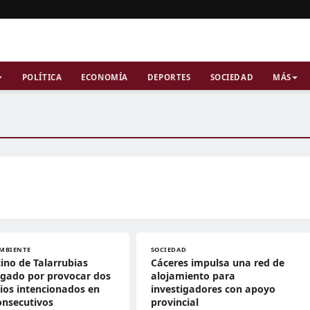
POLÍTICA
ECONOMÍA
DEPORTES
SOCIEDAD
MÁS
MBIENTE
SOCIEDAD
ino de Talarrubias
Cáceres impulsa una red de
igado por provocar dos
alojamiento para
ios intencionados en
investigadores con apoyo
onsecutivos
provincial