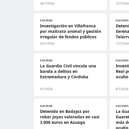
28/7/2026
27/7/202
SUCESOS
SUCESOS
Investigación en Villafranca
Deteni
por maltrato animal y gestión
Serena
irregular de fondos públicos
Talarr
20/7/2026
17/7/202
SUCESOS
SUCESOS
La Guardia Civil vincula una
Invest
banda a delitos en
Real p
Extremadura y Córdoba
oculto
9/7/2026
8/7/2026
SUCESOS
SUCESOS
Detenido en Badajoz por
La Gua
robar joyas valoradas en casi
Guare
3.000 euros en Azuaga
más de
oculto