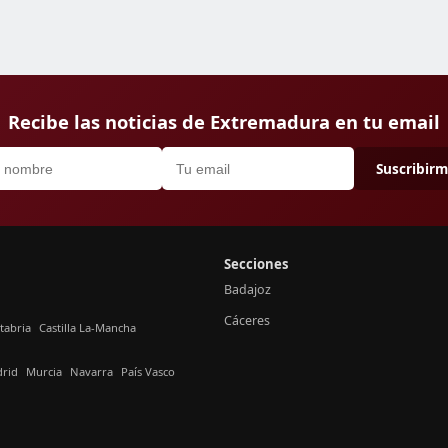
Recibe las noticias de Extremadura en tu email
Suscribir
Secciones
Badajoz
Cáceres
tabria
Castilla La-Mancha
rid
Murcia
Navarra
País Vasco