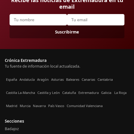
email
Suscribirme
Crónica Extremadura
Tu fuente de información local actualizada.
España
Andalucía
Aragón
Asturias
Baleares
Canarias
Cantabria
Castilla La-Mancha
Castilla y León
Cataluña
Extremadura
Galicia
La Rioja
Madrid
Murcia
Navarra
País Vasco
Comunidad Valenciana
Secciones
Badajoz