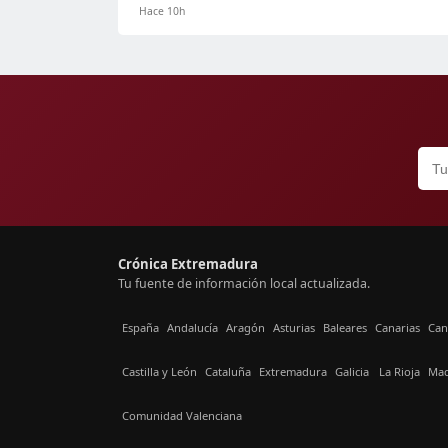
Hace 10h
Crónica Extremadura
Tu fuente de información local actualizada.
España
Andalucía
Aragón
Asturias
Baleares
Canarias
Can
Castilla y León
Cataluña
Extremadura
Galicia
La Rioja
Mad
Comunidad Valenciana