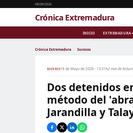
08/08/2026
Crónica Extremadura
INICIO
EXTREMADURA
Crónica Extremadura
›
Sucesos
18 de Mayo de 2026 · 13:31h
2 min de lectur
SUCESOS
Dos detenidos e
método del 'abra
Jarandilla y Tala