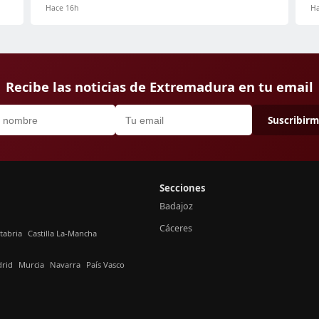
Hace 16h
Ha
Recibe las noticias de Extremadura en tu email
Suscribir
Secciones
Badajoz
Cáceres
tabria
Castilla La-Mancha
rid
Murcia
Navarra
País Vasco