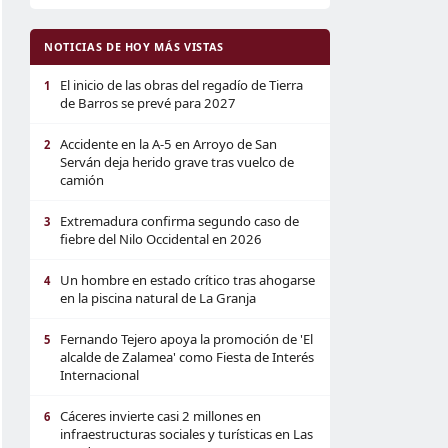
NOTICIAS DE HOY MÁS VISTAS
El inicio de las obras del regadío de Tierra
1
de Barros se prevé para 2027
Accidente en la A-5 en Arroyo de San
2
Serván deja herido grave tras vuelco de
camión
Extremadura confirma segundo caso de
3
fiebre del Nilo Occidental en 2026
Un hombre en estado crítico tras ahogarse
4
en la piscina natural de La Granja
Fernando Tejero apoya la promoción de 'El
5
alcalde de Zalamea' como Fiesta de Interés
Internacional
Cáceres invierte casi 2 millones en
6
infraestructuras sociales y turísticas en Las