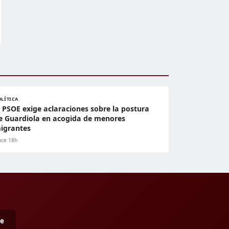
OLÍTICA
l PSOE exige aclaraciones sobre la postura
e Guardiola en acogida de menores
igrantes
ce 18h
me