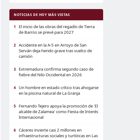
NOTICIAS DE HOY MÁS VISTAS
El inicio de las obras del regadío de Tierra
1
de Barros se prevé para 2027
Accidente en la A-5 en Arroyo de San
2
Serván deja herido grave tras vuelco de
camión
Extremadura confirma segundo caso de
3
fiebre del Nilo Occidental en 2026
Un hombre en estado crítico tras ahogarse
4
en la piscina natural de La Granja
Fernando Tejero apoya la promoción de 'El
5
alcalde de Zalamea' como Fiesta de Interés
Internacional
Cáceres invierte casi 2 millones en
6
infraestructuras sociales y turísticas en Las