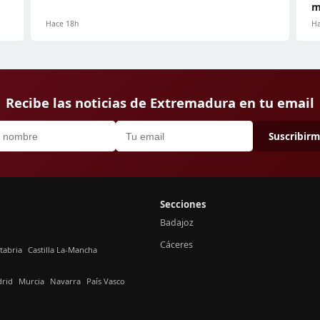
m
Hace 18h
Ha
Recibe las noticias de Extremadura en tu email
Suscribir
Secciones
Badajoz
Cáceres
tabria
Castilla La-Mancha
rid
Murcia
Navarra
País Vasco