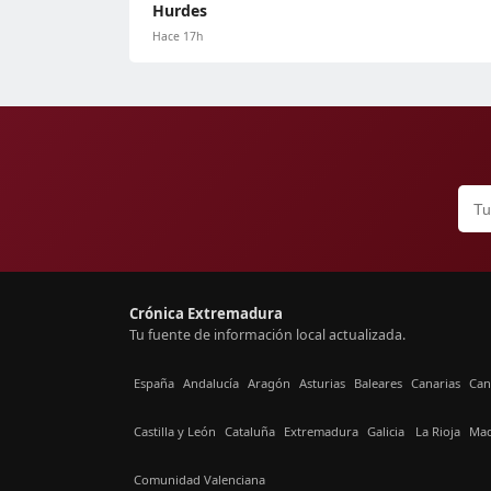
Hurdes
Hace 17h
Crónica Extremadura
Tu fuente de información local actualizada.
España
Andalucía
Aragón
Asturias
Baleares
Canarias
Can
Castilla y León
Cataluña
Extremadura
Galicia
La Rioja
Mad
Comunidad Valenciana