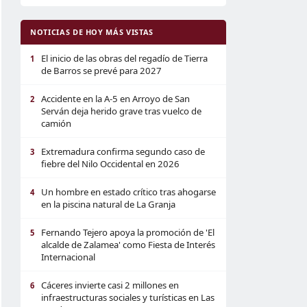
NOTICIAS DE HOY MÁS VISTAS
El inicio de las obras del regadío de Tierra
1
de Barros se prevé para 2027
Accidente en la A-5 en Arroyo de San
2
Serván deja herido grave tras vuelco de
camión
Extremadura confirma segundo caso de
3
fiebre del Nilo Occidental en 2026
Un hombre en estado crítico tras ahogarse
4
en la piscina natural de La Granja
Fernando Tejero apoya la promoción de 'El
5
alcalde de Zalamea' como Fiesta de Interés
Internacional
Cáceres invierte casi 2 millones en
6
infraestructuras sociales y turísticas en Las