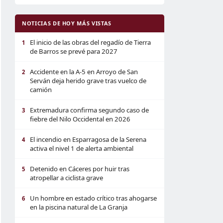
NOTICIAS DE HOY MÁS VISTAS
El inicio de las obras del regadío de Tierra
1
de Barros se prevé para 2027
Accidente en la A-5 en Arroyo de San
2
Serván deja herido grave tras vuelco de
camión
Extremadura confirma segundo caso de
3
fiebre del Nilo Occidental en 2026
El incendio en Esparragosa de la Serena
4
activa el nivel 1 de alerta ambiental
Detenido en Cáceres por huir tras
5
atropellar a ciclista grave
Un hombre en estado crítico tras ahogarse
6
en la piscina natural de La Granja