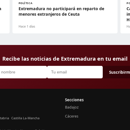
POLÍTICA
P
a
Extremadura no participará en reparto de
C
menores extranjeros de Ceuta
i
H
Hace 1 días
Ha
Recibe las noticias de Extremadura en tu email
Suscribir
Secciones
Badajoz
Cáceres
tabria
Castilla La-Mancha