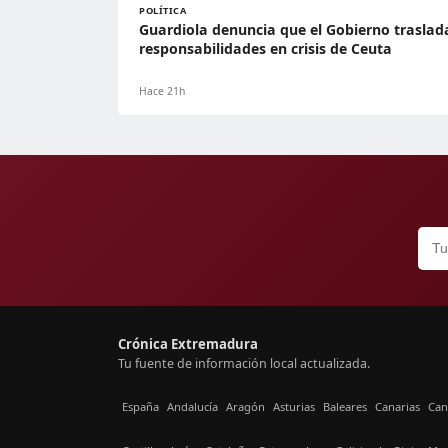
POLÍTICA
Guardiola denuncia que el Gobierno traslad
responsabilidades en crisis de Ceuta
Hace 21h
Crónica Extremadura
Tu fuente de información local actualizada.
España
Andalucía
Aragón
Asturias
Baleares
Canarias
Can