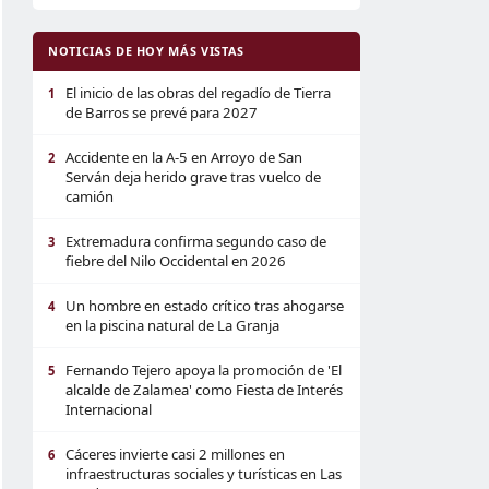
NOTICIAS DE HOY MÁS VISTAS
El inicio de las obras del regadío de Tierra
1
de Barros se prevé para 2027
Accidente en la A-5 en Arroyo de San
2
Serván deja herido grave tras vuelco de
camión
Extremadura confirma segundo caso de
3
fiebre del Nilo Occidental en 2026
Un hombre en estado crítico tras ahogarse
4
en la piscina natural de La Granja
Fernando Tejero apoya la promoción de 'El
5
alcalde de Zalamea' como Fiesta de Interés
Internacional
Cáceres invierte casi 2 millones en
6
infraestructuras sociales y turísticas en Las