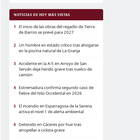
NOTICIAS DE HOY MÁS VISTAS
El inicio de las obras del regadío de Tierra
1
de Barros se prevé para 2027
Un hombre en estado crítico tras ahogarse
2
en la piscina natural de La Granja
Accidente en la A-5 en Arroyo de San
3
Serván deja herido grave tras vuelco de
camión
Extremadura confirma segundo caso de
4
fiebre del Nilo Occidental en 2026
El incendio en Esparragosa de la Serena
5
activa el nivel 1 de alerta ambiental
Detenido en Cáceres por huir tras
6
atropellar a ciclista grave