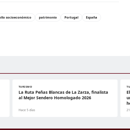
ollo socioeconómico
patrimonio
Portugal
España
TURISMO
T
La Ruta Peñas Blancas de La Zarza, finalista
E
al Mejor Sendero Homologado 2026
u
h
Hace 5 días
21