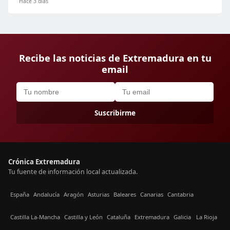
Hace 3 días
Recibe las noticias de Extremadura en tu
email
Suscribirme
Crónica Extremadura
Tu fuente de información local actualizada.
España
Andalucía
Aragón
Asturias
Baleares
Canarias
Cantabria
Castilla La-Mancha
Castilla y León
Cataluña
Extremadura
Galicia
La Rioja