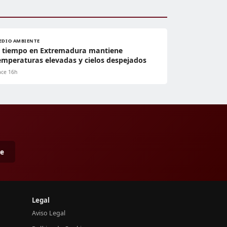
EDIO AMBIENTE
l tiempo en Extremadura mantiene
emperaturas elevadas y cielos despejados
ce 16h
me
Legal
Aviso Legal